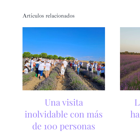
Artículos relacionados
Una visita
L
inolvidable con más
ha
de 100 personas