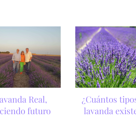
avanda Real,
¿Cuántos tipo
ciendo futuro
lavanda exist