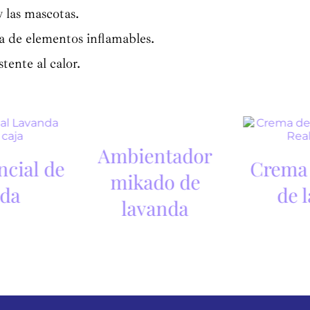
 las mascotas.
ca de elementos inflamables.
tente al calor.
P
r
o
Ambientador
d
u
ncial de
Crema
c
mikado de
t
o
nda
de 
a
lavanda
g
o
t
a
d
o