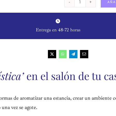
AÑA
Vela
aromática
de
lavanda
Entrega en 48-72 horas
cantidad
stica’
en el salón de tu ca
ormas de aromatizar una estancia, crear un ambiente có
 una vez se agote.