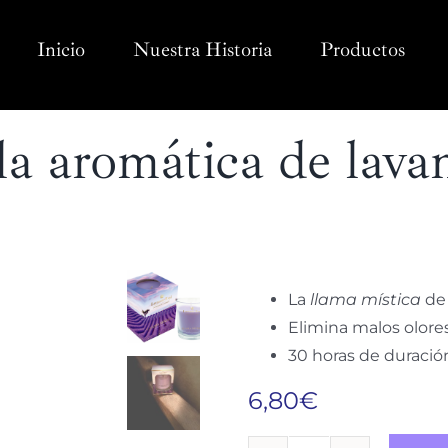
Inicio
Nuestra Historia
Productos
la aromática de lava
La
llama mística
de 
Elimina malos olores
30 horas de duració
6,80
€